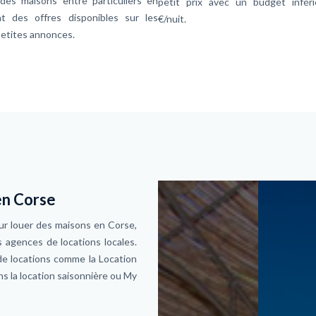
 des maisons entre particuliers en
petit prix avec un budget infér
nt des offres disponibles sur les
€/nuit.
petites annonces.
en Corse
our louer des maisons en Corse,
 agences de locations locales.
de locations comme la Location
ns la location saisonnière ou My