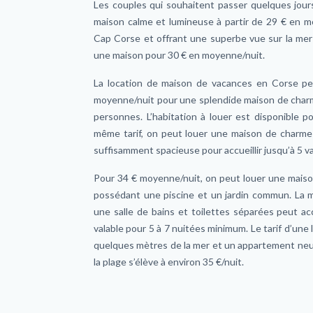
Les couples qui souhaitent passer quelques jou
maison calme et lumineuse à partir de 29 € en m
Cap Corse et offrant une superbe vue sur la mer
une maison pour 30 € en moyenne/nuit.
La location de maison de vacances en Corse pe
moyenne/nuit pour une splendide maison de charm
personnes. L’habitation à louer est disponible 
même tarif, on peut louer une maison de charme p
suffisamment spacieuse pour accueillir jusqu’à 5 v
Pour 34 € moyenne/nuit, on peut louer une maison
possédant une piscine et un jardin commun. La 
une salle de bains et toilettes séparées peut accu
valable pour 5 à 7 nuitées minimum. Le tarif d’une l
quelques mètres de la mer et un appartement neuf
la plage s’élève à environ 35 €/nuit.