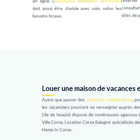
réserver
en ligne. L’
assurance habitation secondaire
consulta
doit aussi être choisie avec soin, selon les
sites de 
besoins locaux.
Louer une maison de vacances 
Autre que passer des
vacances méditerranée
, p
les vacanciers pourront se renseigner auprès des
L’île de beauté dispose de nombreuses agences 
Villa Corse, Location Corse Balagne spécialisée da
Home In Corse.