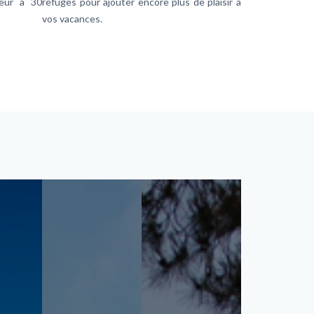
ieur à 30
refuges pour ajouter encore plus de plaisir à
vos vacances.