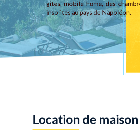
gîtes, mobile home, des chambr
insolites au pays de Napoléon.
Location de maiso